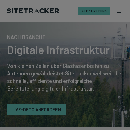
GET A LIVE DEMO
Skip
to
NACH BRANCHE
content
Digitale Infrastruktur
Von kleinen Zellen über Glasfaser bis hin zu
Antennen gewährleistet Sitetracker weltweit die
schnelle, effiziente und erfolgreiche
Bereitstellung digitaler Infrastruktur.
LIVE-DEMO ANFORDERN