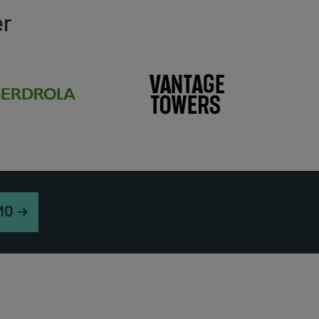
er
MO