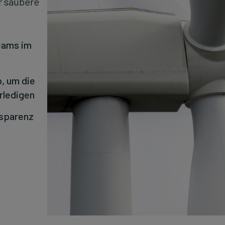
r saubere
eams im
, um die
erledigen
nsparenz