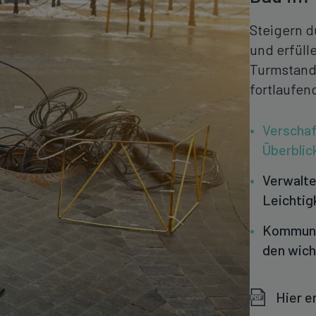
Steigern d
und erfüll
Turmstando
fortlaufen
Verschaf
Überblic
Verwalte
Leichtig
Kommuniz
den wich
Hier e