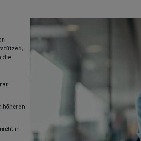
en
stützen,
 die
hren
en höheren
nicht in