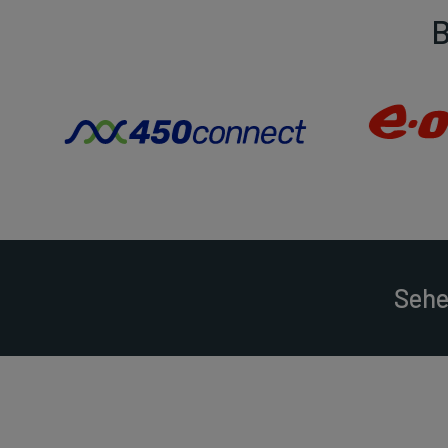
B
Sehe