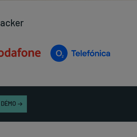
racker
 DÉMO