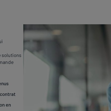
ui
 solutions
emande
enus
 contrat
on en