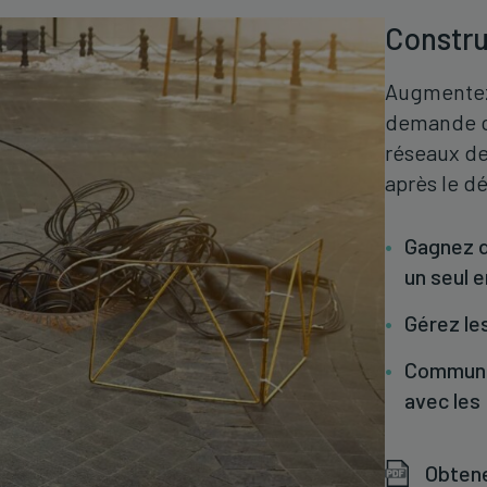
Constru
Augmentez 
demande cr
réseaux de
après le d
Gagnez d
un seul e
Gérez le
Communiq
avec les
Obtene