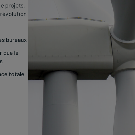
 projets,
 révolution
les bureaux
r que le
is
nce totale