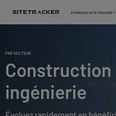
POURQUOI SITETRACKER ?
Skip
to
content
PAR SECTEUR
Construction 
ingénierie
Évoluez rapidement en bénéficia