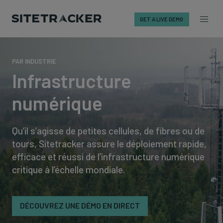
GET A LIVE DEMO
Skip
to
PAR INDUSTRIE
content
Infrastructure
numérique
Qu’il s’agisse de petites cellules, de fibres ou de
tours, Sitetracker assure le déploiement rapide,
efficace et réussi de l’infrastructure numérique
critique à l’échelle mondiale.
DÉCOUVREZ UNE DÉMO EN DIRECT