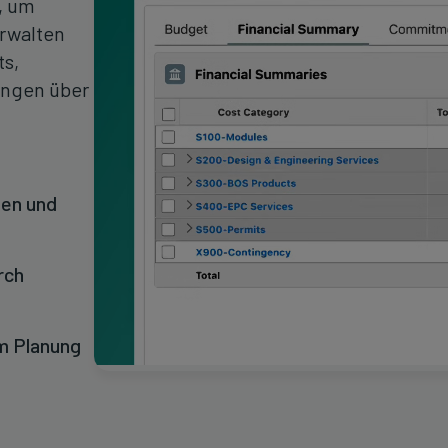
, um
rwalten
ts,
ungen über
gen und
rch
um Planung