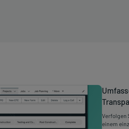
Umfass
Transp
Verfolgen
einem einz