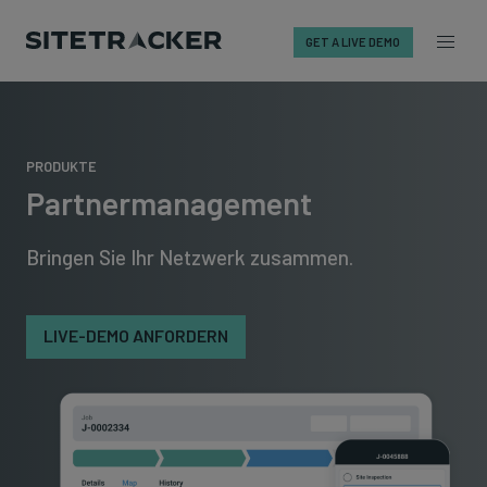
GET A LIVE DEMO
Skip
to
content
PRODUKTE
Partnermanagement
Bringen Sie Ihr Netzwerk zusammen.
LIVE-DEMO ANFORDERN