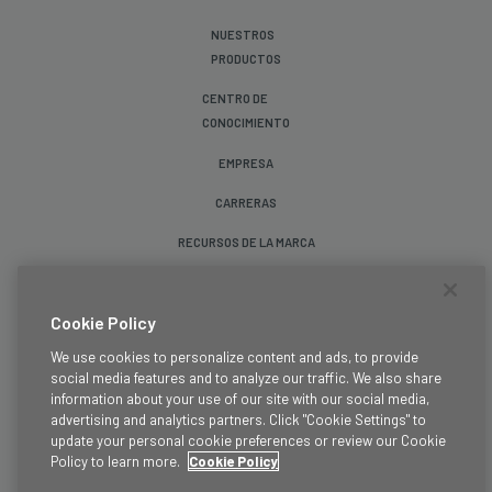
NUESTROS
PRODUCTOS
CENTRO DE
CONOCIMIENTO
EMPRESA
CARRERAS
RECURSOS DE LA MARCA
Síganos
Cookie Policy
We use cookies to personalize content and ads, to provide
social media features and to analyze our traffic. We also share
information about your use of our site with our social media,
advertising and analytics partners. Click "Cookie Settings" to
update your personal cookie preferences or review our Cookie
Términos y condiciones
Policy to learn more.
Cookie Policy
Legal