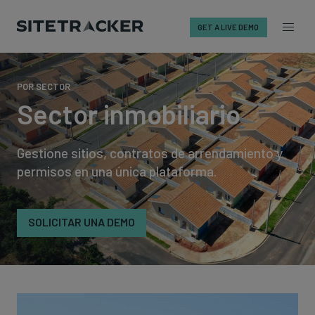
GET A LIVE DEMO
Skip
to
POR SECTOR
content
Sector inmobiliario
Gestione sitios, contratos de arrendamiento y
permisos en una única plataforma.
SOLICITAR UNA DEMO