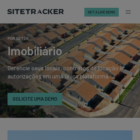
GET A LIVE DEMO
Skip
to
POR SETOR
content
Imobiliário
Gerencie seus locais, contratos de locação e
autorizações em uma única plataforma.
SOLICITE UMA DEMO