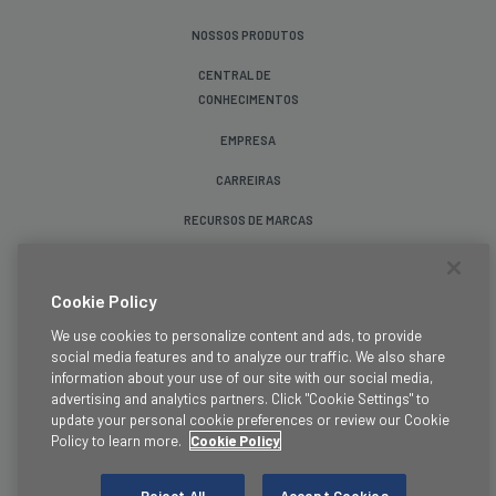
NOSSOS PRODUTOS
CENTRAL DE
CONHECIMENTOS
EMPRESA
CARREIRAS
RECURSOS DE MARCAS
Siga-nos
Cookie Policy
We use cookies to personalize content and ads, to provide
social media features and to analyze our traffic. We also share
information about your use of our site with our social media,
advertising and analytics partners. Click "Cookie Settings" to
update your personal cookie preferences or review our Cookie
Termos e Condições
Policy to learn more.
Cookie Policy
Jurídico
Política de Privacidade