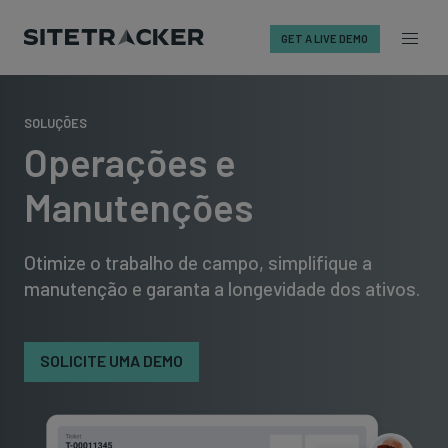
GET A LIVE DEMO
Skip
to
SOLUÇÕES
content
Operações e
Manutenções
Otimize o trabalho de campo, simplifique a
manutenção e garanta a longevidade dos ativos.
SOLICITE UMA DEMO