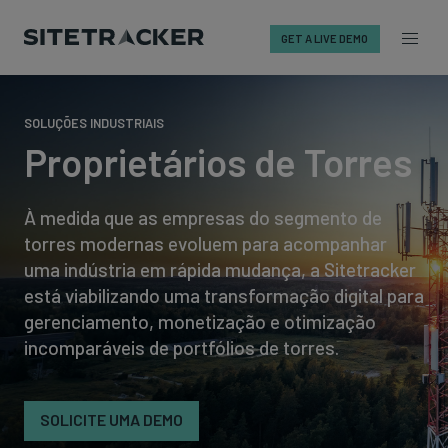
GET A LIVE DEMO
Skip
to
SOLUÇÕES INDUSTRIAIS
content
Proprietários de Torres
À medida que as empresas do segmento de
torres modernas evoluem para acompanhar
uma indústria em rápida mudança, a Sitetracker
está viabilizando uma transformação digital para
gerenciamento, monetização e otimização
incomparáveis de portfólios de torres.
SOLICITE UMA DEMO